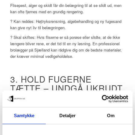
Flisepest, alger og skidt får din belægning til at se slidt ud, men
kan ofte fjernes med en grundig rengøring.
? Kan reddes: Højtryksrensning, algebehandling og ny fugesand
kan give nyt liv til belægningen.
? Skal skiftes: Hvis fliserne er så porøse eller slidte, at de ikke
længere bliver rene, er det tid til en ny løsning. En professionel
brolægger på Sjælland kan rådgive dig om de bedste materialer,
der kræver minimal vedligeholdelse.
3. HOLD FUGERNE
TÆTTE – UNDGÅ UKRUDT
OG SKADER
Ukrudt i fugerne er ikke kun et kosmetisk problem – det kan også
forskubbe fliserne og skabe ujævnheder.
Samtykke
Detaljer
Om
? Kan reddes: Udskift fugesandet med polymerfugesand, der
forhindrer nyt ukrudt i at slå rod.