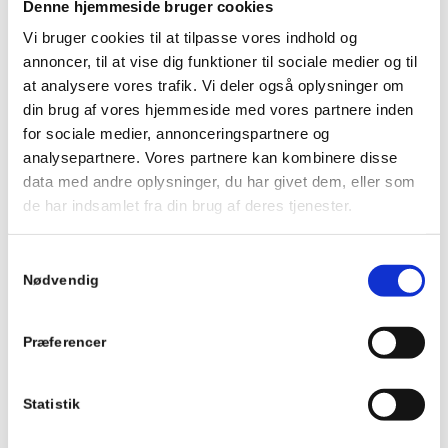
Denne hjemmeside bruger cookies
? Skal skiftes: Hvis fugerne er næsten væk, og stenene
forskubber sig, er en ny belægning nødvendig. Hvis du vil undgå
Vi bruger cookies til at tilpasse vores indhold og
samme problem i fremtiden, kan en
brolægger på Sjælland
annoncer, til at vise dig funktioner til sociale medier og til
hjælpe dig med en løsning, der kræver mindre vedligeholdelse.
at analysere vores trafik. Vi deler også oplysninger om
din brug af vores hjemmeside med vores partnere inden
for sociale medier, annonceringspartnere og
4. VURDER
analysepartnere. Vores partnere kan kombinere disse
BELÆGNINGENS ALDER
data med andre oplysninger, du har givet dem, eller som
OG HOLDBARHED
de har indsamlet fra din brug af deres tjenester.
Materialernes levetid varierer – betonfliser holder typisk 15-25 år,
Samtykkevalg
mens natursten kan holde meget længere.
Nødvendig
? Kan reddes: Hvis belægningen stadig er strukturelt sund, men
ser trist ud, kan en opfriskning være nok.
Præferencer
? Skal skiftes: Hvis fliserne er gamle, porøse eller revnede, er en
ny belægning den bedste løsning. Når du vælger en ny
belægning, kan en
brolægger på Sjælland
rådgive dig om de
Statistik
bedste materialer til dit behov.