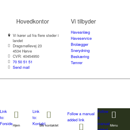
Hovedkontor
Vi tilbyder
Haveanlæg
Vi kører ud fra flere steder i
Haveservice
landet
Brolægger
Dragsmøllevej 23
Snerydning
4534 Hørve
CVR: 40454950
Beskæring
70 50 51 51
Tømrer
Send mail
Link
Link
Follow
Follow a manual
to:
to:
a
added link
Forside
Kontakt
manual
Hjem
Bliv kontaktet
Menu
added