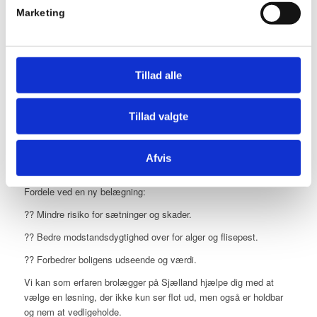
Marketing
5. OVERVEJ EN NY
BELÆGNING FOR EN
FLOTTERE OG MERE
Tillad alle
HOLDBAR LØSNING
Tillad valgte
Hvis du ofte kæmper med vedligeholdelse, algevækst eller
ujævnheder, kan det betale sig at investere i en helt ny
belægning. Moderne belægninger kræver mindre vedligeholdelse
Afvis
og har bedre holdbarhed.
Fordele ved en ny belægning:
?? Mindre risiko for sætninger og skader.
?? Bedre modstandsdygtighed over for alger og flisepest.
?? Forbedrer boligens udseende og værdi.
Vi kan som erfaren brolægger på Sjælland hjælpe dig med at
vælge en løsning, der ikke kun ser flot ud, men også er holdbar
og nem at vedligeholde.