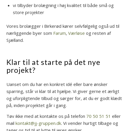
vi tilbyder brolægning i høj kvalitet til både små og
store projekter
Vores brolægger i Birkerød kører selvfølgelig også ud til
nærliggende byer som
Farum
,
Værløse
og resten af
Sjælland.
Klar til at starte på det nye
projekt?
Uanset om du har en konkret idé eller bare ønsker
sparring, står vi klar til at hjælpe. Vi giver gerne et ærligt
og uforpligtende tilbud og sørger for, at du er godt klædt
på, inden projektet går i gang.
Tøv ikke med at kontakte os på telefon
70 50 51 51
eller
mail
kontakt@jj-gruppen.dk
. Vi vender hurtigt tilbage og
tager os tid til at lytte til jeres ønsker.